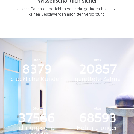
Wissenschaftlich sicher
Unsere Patienten berichten von sehr geringen bis hin zu
keinen Beschwerden nach der Versorgung.
über
über
8379
20857
glückliche Kunden
gerettete Zähne
über
über
37566
68593
chirurgische
Behandlungen